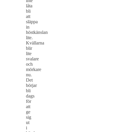
inte
låta
bli
att
släppa
in
höstkänslan
lite.
Kvällarna
blir
lite
svalare
och
mörkare
nu.
Det
börjar
bli
dags
för
att
ge
sig
ut
i