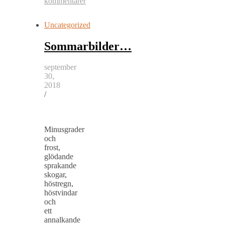
kommentarer
Uncategorized
Sommarbilder…
september
30,
2018
/
Minusgrader
och
frost,
glödande
sprakande
skogar,
höstregn,
höstvindar
och
ett
annalkande