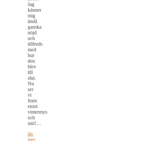
Jag
känner
mig
ändå
ganska
nöjd
och
tillfreds
med
hur
den
blev
till
slut.
Nu
ser
vi
fram
emot
vintermys
och
snö!…
läs
mer