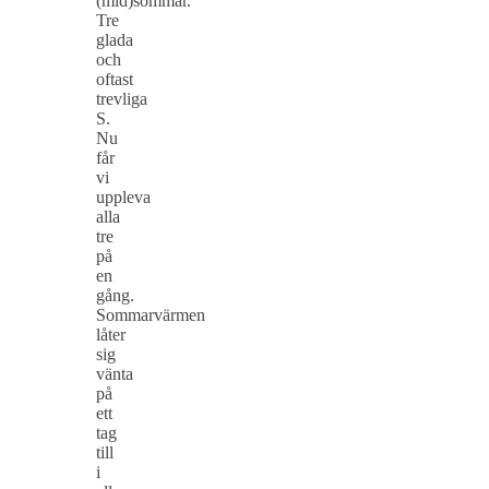
(mid)sommar.
Tre
glada
och
oftast
trevliga
S.
Nu
får
vi
uppleva
alla
tre
på
en
gång.
Sommarvärmen
låter
sig
vänta
på
ett
tag
till
i