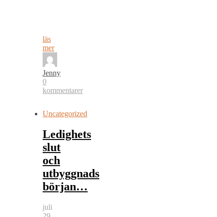
läs
mer
Jenny
0
kommentarer
Uncategorized
Ledighets
slut
och
utbyggnads
början…
juli
29,