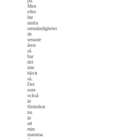
på.
Men
efter
lite
andra
omständigheter
de
senaste
åren
så
har
det
inte
blivit
så.
Det
som
också
är
förändrat
nu
är
att
min
mamma