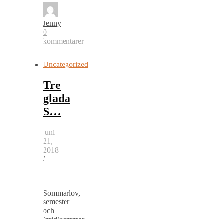
Jenny
0
kommentarer
Uncategorized
Tre
glada
S…
juni
21,
2018
/
Sommarlov,
semester
och