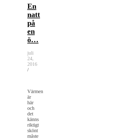
En
natt
på
en
ö…
juli
24,
2016
/
Värmen
är
här
och
det
känns
riktigt
skönt
måste