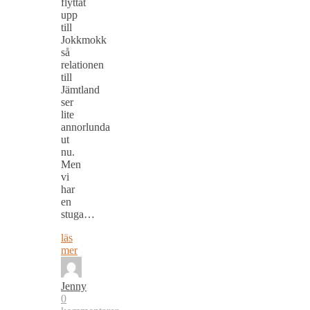
flyttat
upp
till
Jokkmokk
så
relationen
till
Jämtland
ser
lite
annorlunda
ut
nu.
Men
vi
har
en
stuga…
läs
mer
Jenny
0