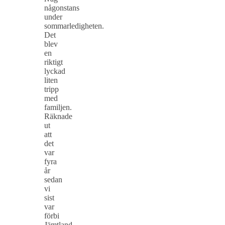
någonstans
under
sommarledigheten.
Det
blev
en
riktigt
lyckad
liten
tripp
med
familjen.
Räknade
ut
att
det
var
fyra
år
sedan
vi
sist
var
förbi
Jämtland.