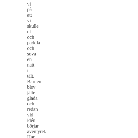
vi
på
att
vi
skulle
ut
och
paddla
och
sova
en
natt
i
tält.
Barnen
blev
jätte
glada
och
redan
vid
idén
börjar
äventyret.
Har