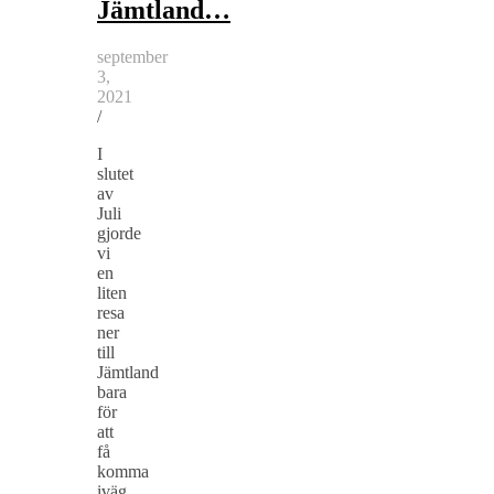
Jämtland…
september
3,
2021
/
I
slutet
av
Juli
gjorde
vi
en
liten
resa
ner
till
Jämtland
bara
för
att
få
komma
iväg