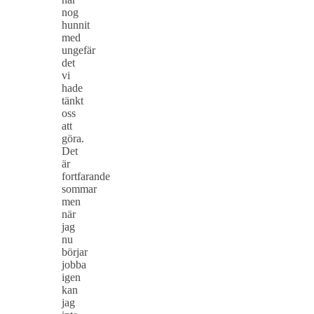
nog
hunnit
med
ungefär
det
vi
hade
tänkt
oss
att
göra.
Det
är
fortfarande
sommar
men
när
jag
nu
börjar
jobba
igen
kan
jag