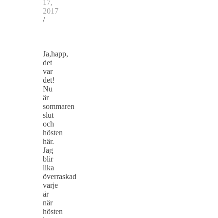
17,
2017
/
Ja,happ,
det
var
det!
Nu
är
sommaren
slut
och
hösten
här.
Jag
blir
lika
överraskad
varje
år
när
hösten