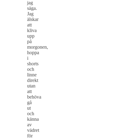
jag
säga.
Jag
älskar
att
kliva
upp
på
morgonen,
hoppa
i
shorts
och
linne
direkt
utan
att
behöva
gå
ut
och
känna
av
vädret
för