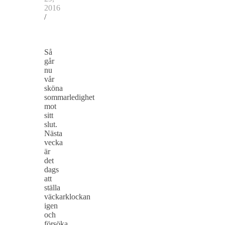
2016
/
Så
går
nu
vår
sköna
sommarledighet
mot
sitt
slut.
Nästa
vecka
är
det
dags
att
ställa
väckarklockan
igen
och
försöka