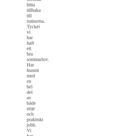
hitta
tillbaka
till
rutinerna.
Tycker
vi
har
haft
ett
bra
sommarlov.
Har
hunnit
med
en
hel
del
av
både
nöje
och
praktiskt
jobb.
Vi
har