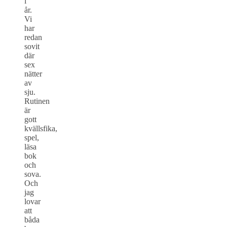
i
år.
Vi
har
redan
sovit
där
sex
nätter
av
sju.
Rutinen
är
gott
kvällsfika,
spel,
läsa
bok
och
sova.
Och
jag
lovar
att
båda