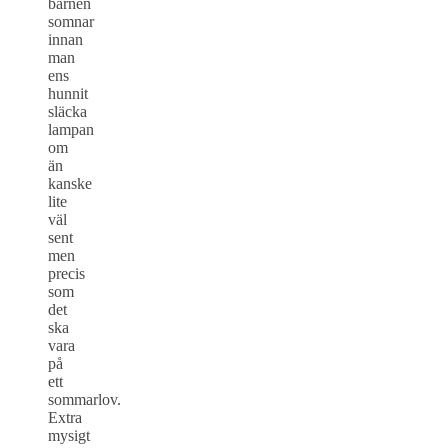
barnen
somnar
innan
man
ens
hunnit
släcka
lampan
om
än
kanske
lite
väl
sent
men
precis
som
det
ska
vara
på
ett
sommarlov.
Extra
mysigt