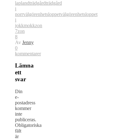
lapland
trädgård
trädgård
i
norr
välgörenhetsloppet
välgörenhetsloppet
i
jokkmokk
zon
7
zon
8
Av
Jenny
0
kommentarer
Lämna
ett
svar
Din
e-
postadress
kommer
inte
publiceras.
Obligatoriska
fält
är