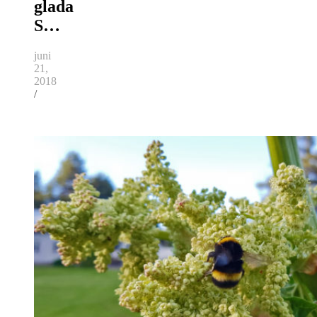
glada
S…
juni
21,
2018
/