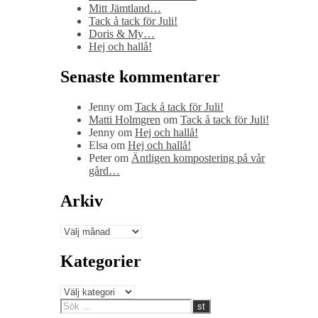
Mitt Jämtland…
Tack å tack för Juli!
Doris & My…
Hej och hallå!
Senaste kommentarer
Jenny
om
Tack å tack för Juli!
Matti Holmgren
om
Tack å tack för Juli!
Jenny
om
Hej och hallå!
Elsa
om
Hej och hallå!
Peter
om
Äntligen kompostering på vår
gård…
Arkiv
Arkiv
Kategorier
Kategorier