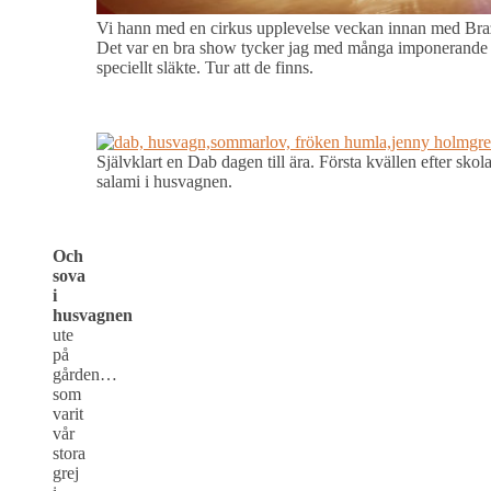
Vi hann med en cirkus upplevelse veckan innan med Brazi
Det var en bra show tycker jag med många imponerande u
speciellt släkte. Tur att de finns.
Självklart en Dab dagen till ära. Första kvällen efter skol
salami i husvagnen.
Och
sova
i
husvagnen
ute
på
gården…
som
varit
vår
stora
grej