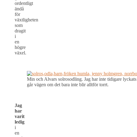
ordentligt
ändå
för
växtligheten
som
dragit
i
en
högre
växel.
Min och Alvars solrosodling. Jag har inte tidigare lyckats
går vägen om det bara inte blir alltför torrt.
Jag
har
varit
ledig
i
en