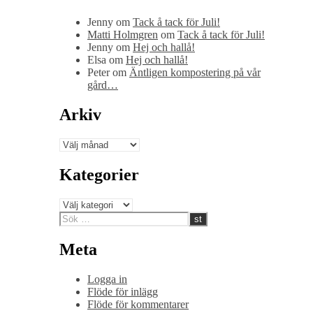
Jenny
om
Tack å tack för Juli!
Matti Holmgren
om
Tack å tack för Juli!
Jenny
om
Hej och hallå!
Elsa
om
Hej och hallå!
Peter
om
Äntligen kompostering på vår
gård…
Arkiv
Arkiv
Kategorier
Kategorier
Meta
Logga in
Flöde för inlägg
Flöde för kommentarer