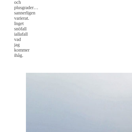
och
plusgrader…
sannerligen
varierat.
Inget
snöfall
iallafall
vad
jag
kommer
ihåg.