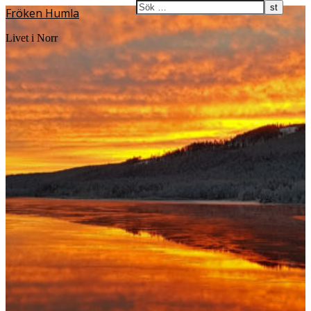
Fröken Humla
Livet i Norr