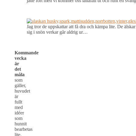
jätte fort men vi kommer oss iallafall ut och runt en svän
Jag tror de uppskattar att få dra och kämpa lite. De älskar
sig i snön verkar går aldrig ur…
Kommande
vecka
är
det
måla
som
gäller,
huvudet
är
fullt
med
idéer
som
hunnit
bearbetas
lite.