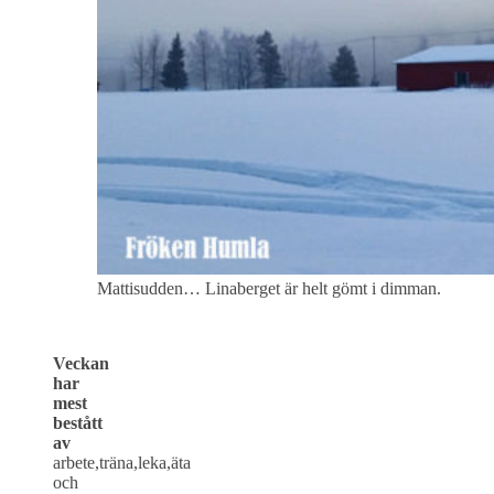
Mattisudden… Linaberget är helt gömt i dimman.
Veckan
har
mest
bestått
av
arbete,träna,leka,äta
och