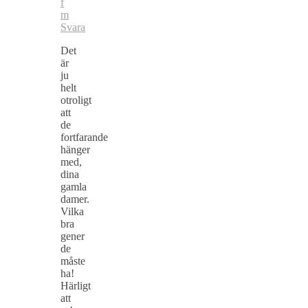
f
m
Svara
Det
är
ju
helt
otroligt
att
de
fortfarande
hänger
med,
dina
gamla
damer.
Vilka
bra
gener
de
måste
ha!
Härligt
att