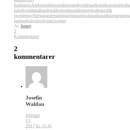
holmgren
Jokkmokk
keramik
keramikverkstad
konst
konstnär
kultu
luleälv
måla
målande
måleri
mattisudden
norrbotten
north
sweden
nyföretagande
paint
painting
snö
sol
spark
sparktur
spring
sw
lapland
vår
vårsol
vinter
winter
Av
Jenny
2
Kommentarer
2
kommentarer
Josefin
Waldau
februari
13,
2017 kl. 11:41