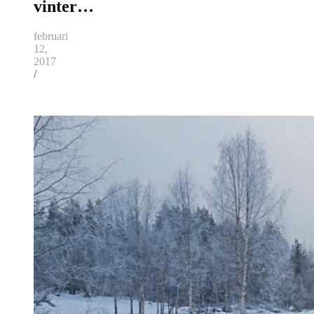
vinter…
februari
12,
2017
/