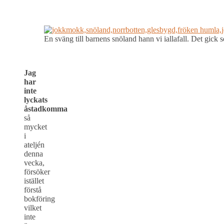
En sväng till barnens snöland hann vi iallafall. Det gic
Jag
har
inte
lyckats
åstadkomma
så
mycket
i
ateljén
denna
vecka,
försöker
istället
förstå
bokföring
vilket
inte