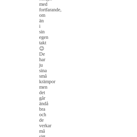
med
fortfarande,
om
än
i
sin
egen
takt
😉
De
har
ju
sina
små
krämpor
men
det
går
ändå
bra
och
de
verkar
må
rätt