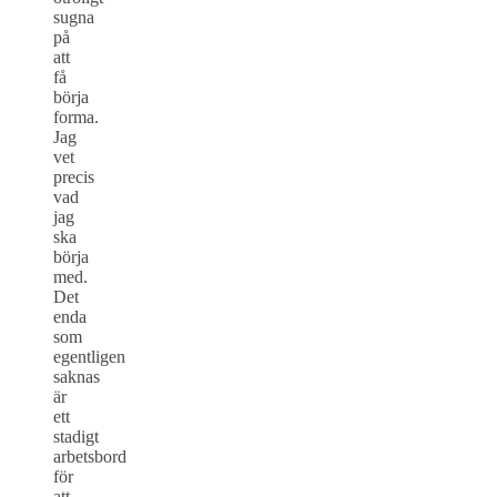
sugna
på
att
få
börja
forma.
Jag
vet
precis
vad
jag
ska
börja
med.
Det
enda
som
egentligen
saknas
är
ett
stadigt
arbetsbord
för
att