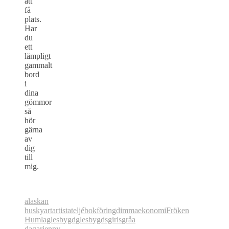
att
få
plats.
Har
du
ett
lämpligt
gammalt
bord
i
dina
gömmor
så
hör
gärna
av
dig
till
mig.
alaskan
husky
art
artist
ateljé
bokföring
dimma
ekonomi
Fröken
Humla
glesbygd
glesbygdsgirls
gråa
dagar
jenny