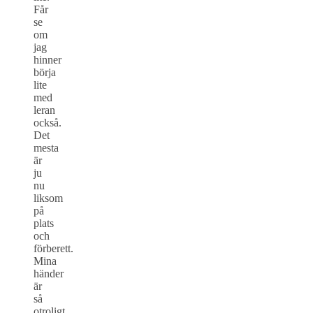
Får
se
om
jag
hinner
börja
lite
med
leran
också.
Det
mesta
är
ju
nu
liksom
på
plats
och
förberett.
Mina
händer
är
så
otroligt