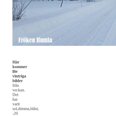
Här
kommer
lite
vintriga
bilder
från
veckan.
Det
har
varit
sol,dimma,blåst,
-20