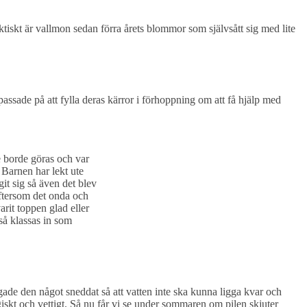
ktiskt är vallmon sedan förra årets blommor som självsått sig med lite
assade på att fylla deras kärror i förhoppning om att få hjälp med
 borde göras och var
Barnen har lekt ute
it sig så även det blev
eftersom det onda och
arit toppen glad eller
så klassas in som
ågade den något sneddat så att vatten inte ska kunna ligga kvar och
logiskt och vettigt. Så nu får vi se under sommaren om pilen skjuter