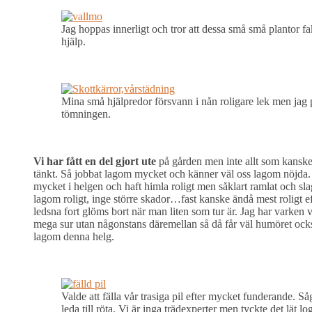
Jag hoppas innerligt och tror att dessa små små plantor fa
hjälp.
Mina små hjälpredor försvann i nån roligare lek men jag p
tömningen.
Vi har fått en del gjort ute
på gården men inte allt som kanske
tänkt. Så jobbat lagom mycket och känner väl oss lagom nöjda. 
mycket i helgen och haft himla roligt men såklart ramlat och slag
lagom roligt, inge större skador…fast kanske ändå mest roligt 
ledsna fort glöms bort när man liten som tur är. Jag har varken v
mega sur utan någonstans däremellan så då får väl humöret ock
lagom denna helg.
Valde att fälla vår trasiga pil efter mycket funderande. S
leda till röta. Vi är inga trädexperter men tyckte det lät 