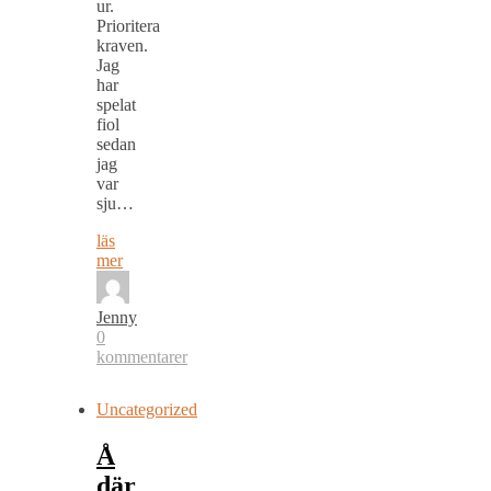
ur.
Prioritera
kraven.
Jag
har
spelat
fiol
sedan
jag
var
sju…
läs
mer
Jenny
0
kommentarer
Uncategorized
Å
där