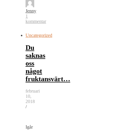
Jenny
1
kommentar
Uncategorized
Du
saknas
oss
något
fruktansvärt…
februari
10,
2018
/
Igår