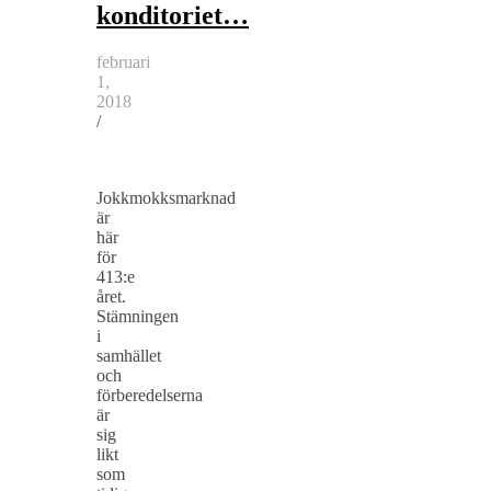
konditoriet…
februari
1,
2018
/
Jokkmokksmarknad
är
här
för
413:e
året.
Stämningen
i
samhället
och
förberedelserna
är
sig
likt
som