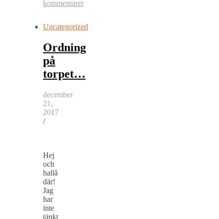
kommentarer
Uncategorized
Ordning
på
torpet…
december
21,
2017
/
Hej
och
hallå
där!
Jag
har
inte
tänkt