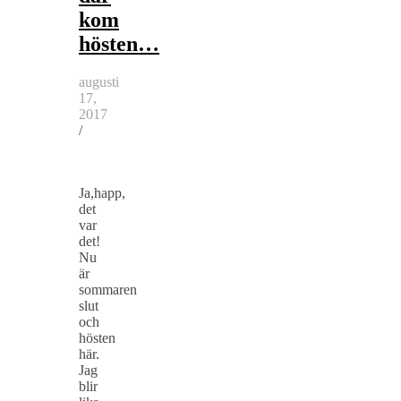
kom
hösten…
augusti
17,
2017
/
Ja,happ,
det
var
det!
Nu
är
sommaren
slut
och
hösten
här.
Jag
blir