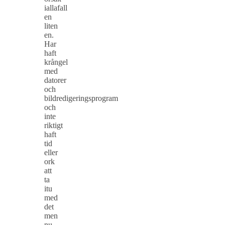
iallafall
en
liten
en.
Har
haft
krångel
med
datorer
och
bildredigeringsprogram
och
inte
riktigt
haft
tid
eller
ork
att
ta
itu
med
det
men
nu