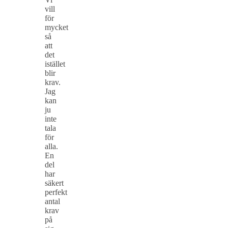
vill
för
mycket
så
att
det
istället
blir
krav.
Jag
kan
ju
inte
tala
för
alla.
En
del
har
säkert
perfekt
antal
krav
på