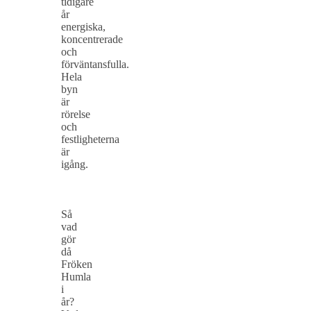
tidigare
år
energiska,
koncentrerade
och
förväntansfulla.
Hela
byn
är
rörelse
och
festligheterna
är
igång.
Så
vad
gör
då
Fröken
Humla
i
år?