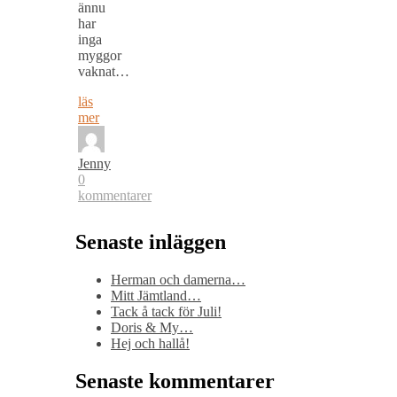
ännu
har
inga
myggor
vaknat…
läs
mer
Jenny
0
kommentarer
Senaste inläggen
Herman och damerna…
Mitt Jämtland…
Tack å tack för Juli!
Doris & My…
Hej och hallå!
Senaste kommentarer