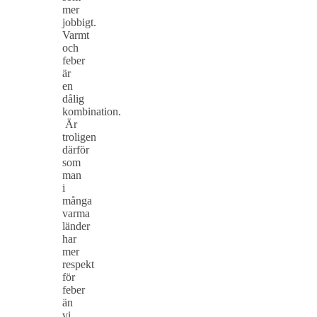
mer
jobbigt.
Varmt
och
feber
är
en
dålig
kombination.
Är
troligen
därför
som
man
i
många
varma
länder
har
mer
respekt
för
feber
än
vi…