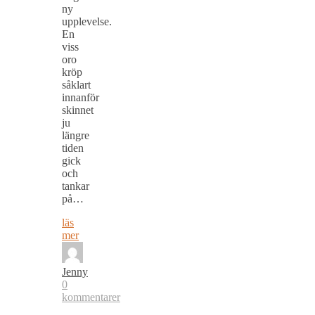
ny
upplevelse.
En
viss
oro
kröp
såklart
innanför
skinnet
ju
längre
tiden
gick
och
tankar
på…
läs
mer
Jenny
0
kommentarer