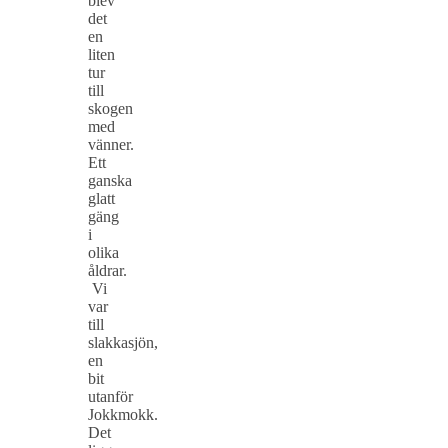
blev
det
en
liten
tur
till
skogen
med
vänner.
Ett
ganska
glatt
gäng
i
olika
åldrar.
Vi
var
till
slakkasjön,
en
bit
utanför
Jokkmokk.
Det