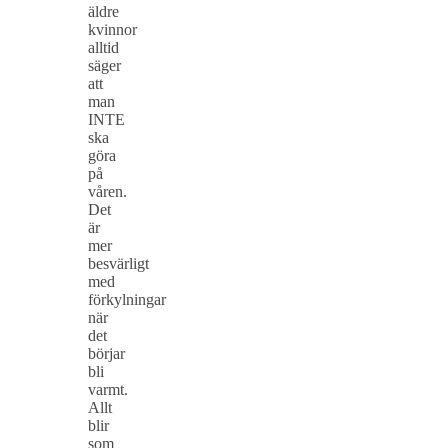
äldre
kvinnor
alltid
säger
att
man
INTE
ska
göra
på
våren.
Det
är
mer
besvärligt
med
förkylningar
när
det
börjar
bli
varmt.
Allt
blir
som