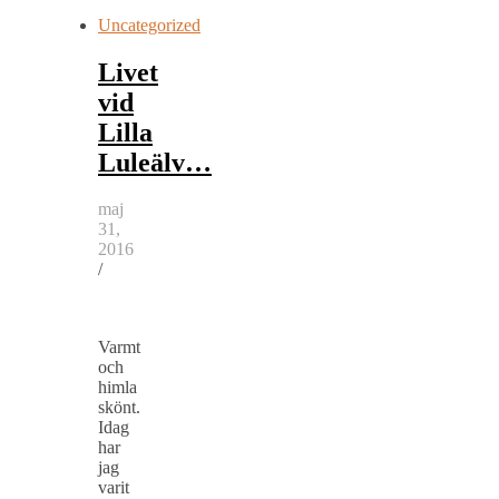
Uncategorized
Livet
vid
Lilla
Luleälv…
maj
31,
2016
/
Varmt
och
himla
skönt.
Idag
har
jag
varit