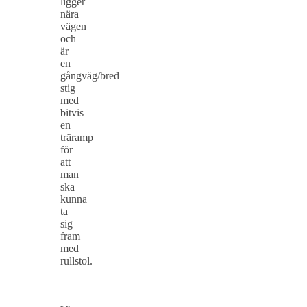
ligger
nära
vägen
och
är
en
gångväg/bred
stig
med
bitvis
en
träramp
för
att
man
ska
kunna
ta
sig
fram
med
rullstol.