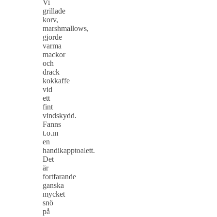
Vi
grillade
korv,
marshmallows,
gjorde
varma
mackor
och
drack
kokkaffe
vid
ett
fint
vindskydd.
Fanns
t.o.m
en
handikapptoalett.
Det
är
fortfarande
ganska
mycket
snö
på