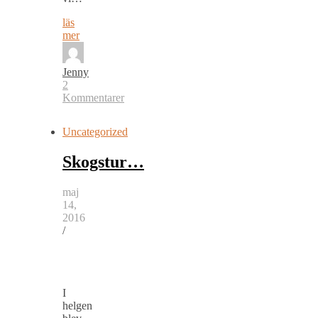
läs
mer
Jenny
2
Kommentarer
Uncategorized
Skogstur…
maj
14,
2016
/
I
helgen