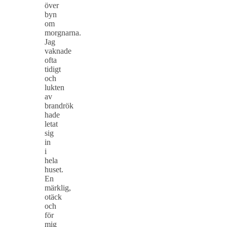
över
byn
om
morgnarna.
Jag
vaknade
ofta
tidigt
och
lukten
av
brandrök
hade
letat
sig
in
i
hela
huset.
En
märklig,
otäck
och
för
mig