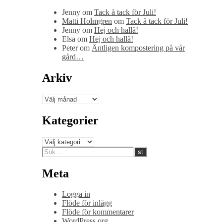
Jenny
om
Tack å tack för Juli!
Matti Holmgren
om
Tack å tack för Juli!
Jenny
om
Hej och hallå!
Elsa
om
Hej och hallå!
Peter
om
Äntligen kompostering på vår
gård…
Arkiv
Arkiv
Kategorier
Kategorier
Meta
Logga in
Flöde för inlägg
Flöde för kommentarer
WordPress.org