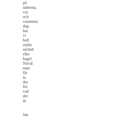
på
nätterna,
var
och
varannan
dag
har
vi
haft
rejäla
snöfall
eller
hagel.
Nåväl
man
får
ta
det
för
vad
det
är.
Jag