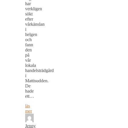
har
verkligen
sökt
efter
vårkänslan
i
helgen
och
fann
den
på
vår
lokala
handelsträdgård
i
Mattisudden.
De
hade
ett…
läs
mer
Jenny