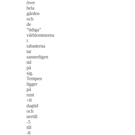
över
hela
gården
och
de
”tidiga”
vårblommorna
i
rabatterna
tar
sannerligen
tid
på
sig.
Tempen
ligger
på
runt
+8
dagtid
och
nertill
-5
till
-8