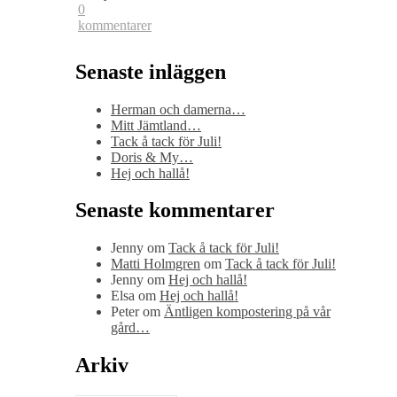
0
kommentarer
Senaste inläggen
Herman och damerna…
Mitt Jämtland…
Tack å tack för Juli!
Doris & My…
Hej och hallå!
Senaste kommentarer
Jenny
om
Tack å tack för Juli!
Matti Holmgren
om
Tack å tack för Juli!
Jenny
om
Hej och hallå!
Elsa
om
Hej och hallå!
Peter
om
Äntligen kompostering på vår
gård…
Arkiv