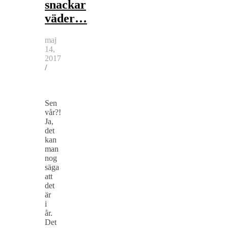
snackar
väder…
maj
14,
2017
/
Sen
vår?!
Ja,
det
kan
man
nog
säga
att
det
är
i
år.
Det