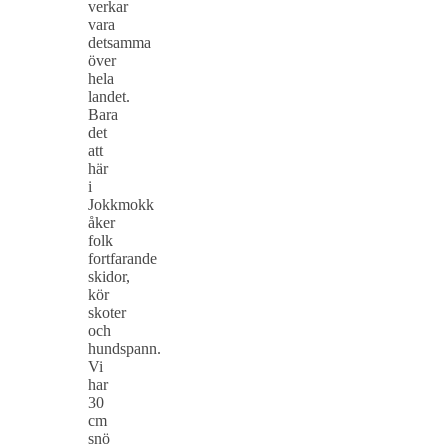
verkar
vara
detsamma
över
hela
landet.
Bara
det
att
här
i
Jokkmokk
åker
folk
fortfarande
skidor,
kör
skoter
och
hundspann.
Vi
har
30
cm
snö