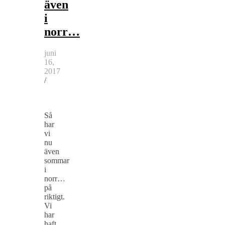
även
i
norr…
juni
16,
2017
/
Så
har
vi
nu
även
sommar
i
norr…
på
riktigt.
Vi
har
haft