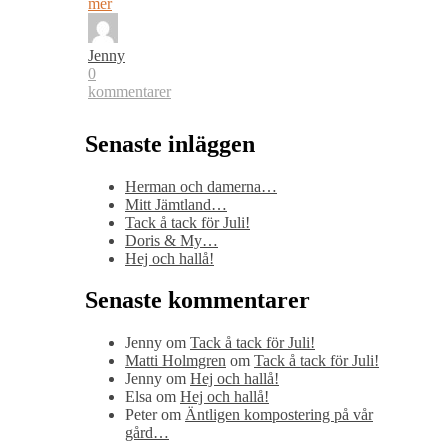
mer
Jenny
0
kommentarer
Senaste inläggen
Herman och damerna…
Mitt Jämtland…
Tack å tack för Juli!
Doris & My…
Hej och hallå!
Senaste kommentarer
Jenny
om
Tack å tack för Juli!
Matti Holmgren
om
Tack å tack för Juli!
Jenny
om
Hej och hallå!
Elsa
om
Hej och hallå!
Peter
om
Äntligen kompostering på vår
gård…