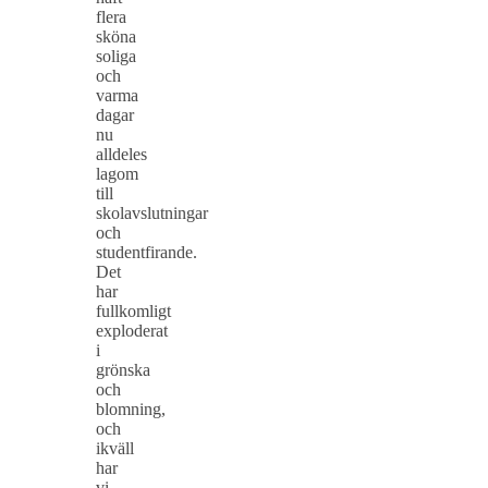
flera
sköna
soliga
och
varma
dagar
nu
alldeles
lagom
till
skolavslutningar
och
studentfirande.
Det
har
fullkomligt
exploderat
i
grönska
och
blomning,
och
ikväll
har
vi