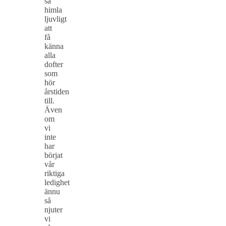
så
himla
ljuvligt
att
få
känna
alla
dofter
som
hör
årstiden
till.
Även
om
vi
inte
har
börjat
vår
riktiga
ledighet
ännu
så
njuter
vi