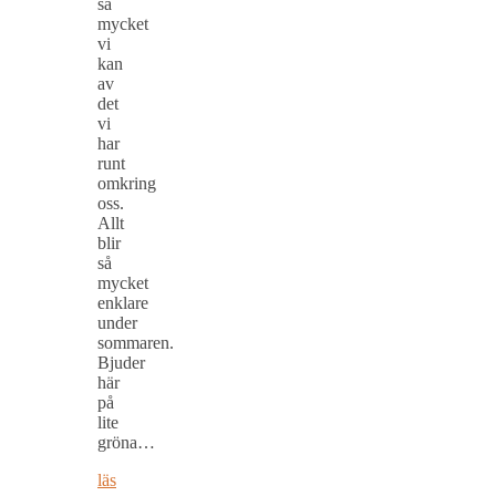
så
mycket
vi
kan
av
det
vi
har
runt
omkring
oss.
Allt
blir
så
mycket
enklare
under
sommaren.
Bjuder
här
på
lite
gröna…
läs