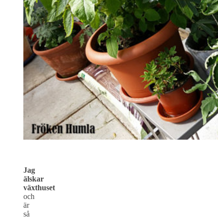
Jag
älskar
växthuset
och
är
så