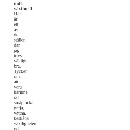
mitt
växthus!!
Här
är
ett
av
de
ställen
där
jag
trivs
väldigt
bra.
Tycker
om
att
vara
härinne
och
småplocka
greja,
vattna,
beskåda
växtligheten
och