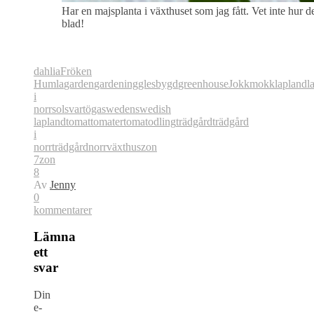
Har en majsplanta i växthuset som jag fått. Vet inte hur d
blad!
dahlia
Fröken
Humla
garden
gardening
glesbygd
greenhouse
Jokkmokk
lapland
l
i
norr
sol
svartöga
sweden
swedish
lapland
tomat
tomater
tomatodling
trädgård
trädgård
i
norr
trädgårdnorr
växthus
zon
7
zon
8
Av
Jenny
0
kommentarer
Lämna
ett
svar
Din
e-