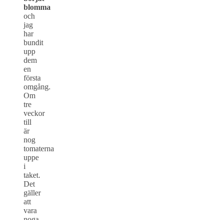
blomma
och
jag
har
bundit
upp
dem
en
första
omgång.
Om
tre
veckor
till
är
nog
tomaterna
uppe
i
taket.
Det
gäller
att
vara
noga