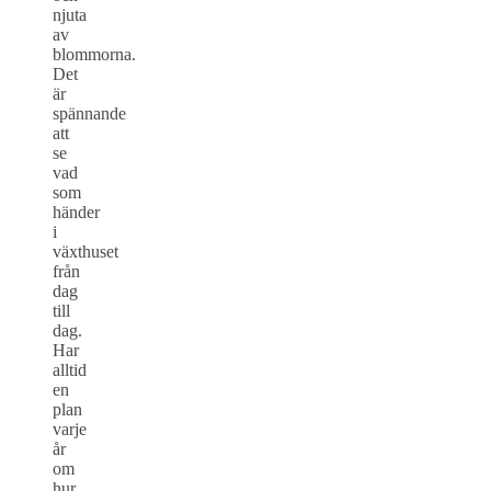
njuta
av
blommorna.
Det
är
spännande
att
se
vad
som
händer
i
växthuset
från
dag
till
dag.
Har
alltid
en
plan
varje
år
om
hur