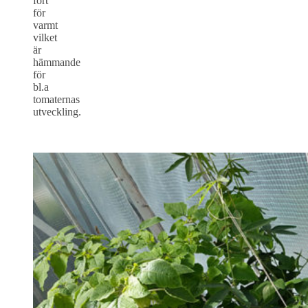
fort
för
varmt
vilket
är
hämmande
för
bl.a
tomaternas
utveckling.