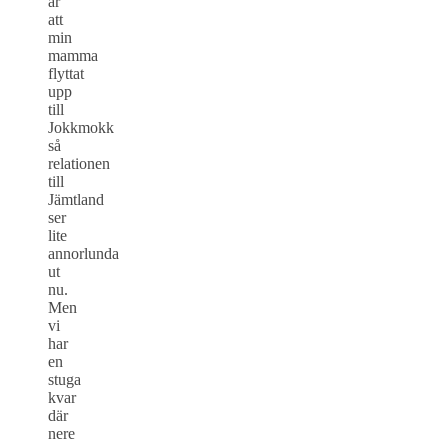
är
att
min
mamma
flyttat
upp
till
Jokkmokk
så
relationen
till
Jämtland
ser
lite
annorlunda
ut
nu.
Men
vi
har
en
stuga
kvar
där
nere