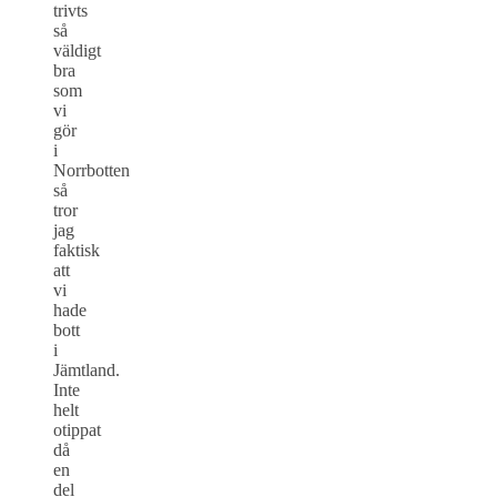
trivts
så
väldigt
bra
som
vi
gör
i
Norrbotten
så
tror
jag
faktisk
att
vi
hade
bott
i
Jämtland.
Inte
helt
otippat
då
en
del