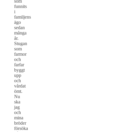
som
funnits
i
familjens
ägo
sedan
många
år.
Stugan
som
farmor
och
farfar
byggt
upp
och
vårdat
ömt.
Nu
ska
jag
och
mina
bröder
försöka