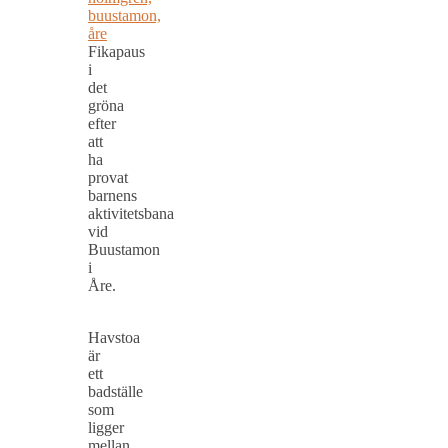
Fikapaus
i
det
gröna
efter
att
ha
provat
barnens
aktivitetsbana
vid
Buustamon
i
Åre.
Havstoa
är
ett
badställe
som
ligger
mellan