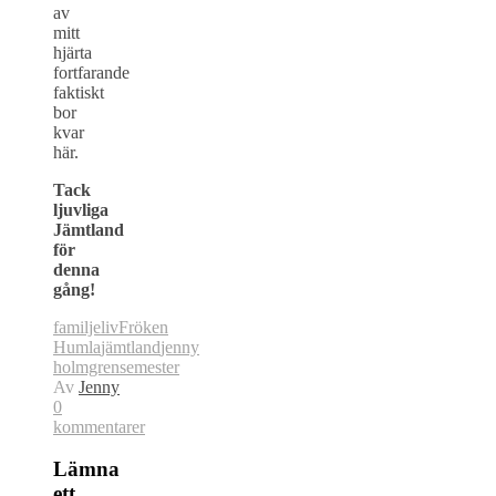
av
mitt
hjärta
fortfarande
faktiskt
bor
kvar
här.
Tack
ljuvliga
Jämtland
för
denna
gång!
familjeliv
Fröken
Humla
jämtland
jenny
holmgren
semester
Av
Jenny
0
kommentarer
Lämna
ett