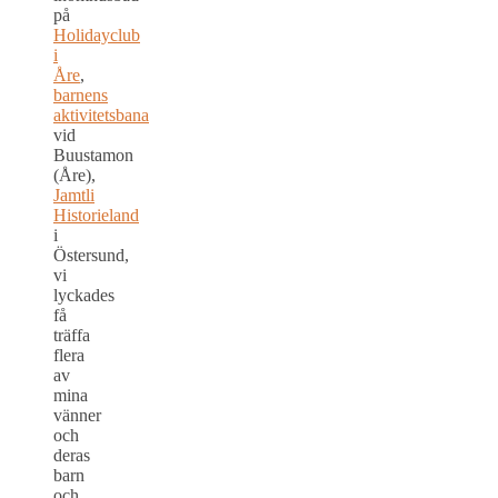
på
Holidayclub
i
Åre
,
barnens
aktivitetsbana
vid
Buustamon
(Åre),
Jamtli
Historieland
i
Östersund,
vi
lyckades
få
träffa
flera
av
mina
vänner
och
deras
barn
och