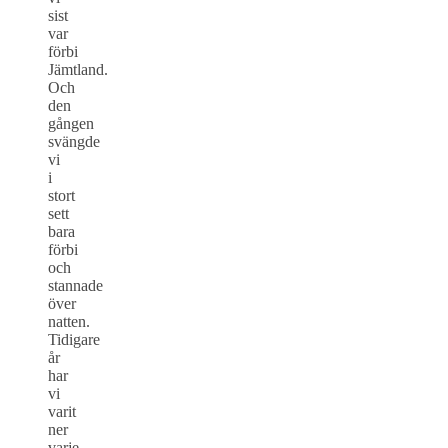
sist
var
förbi
Jämtland.
Och
den
gången
svängde
vi
i
stort
sett
bara
förbi
och
stannade
över
natten.
Tidigare
år
har
vi
varit
ner
varje