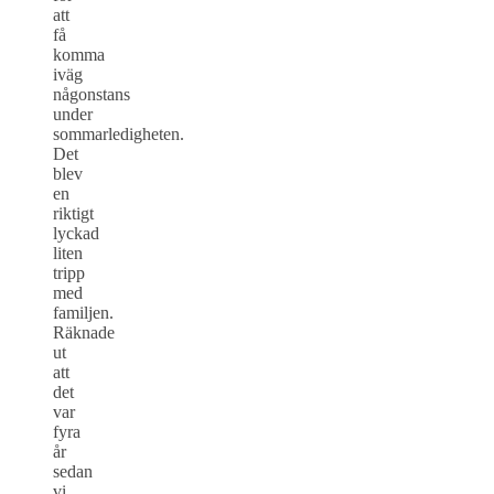
att
få
komma
iväg
någonstans
under
sommarledigheten.
Det
blev
en
riktigt
lyckad
liten
tripp
med
familjen.
Räknade
ut
att
det
var
fyra
år
sedan
vi