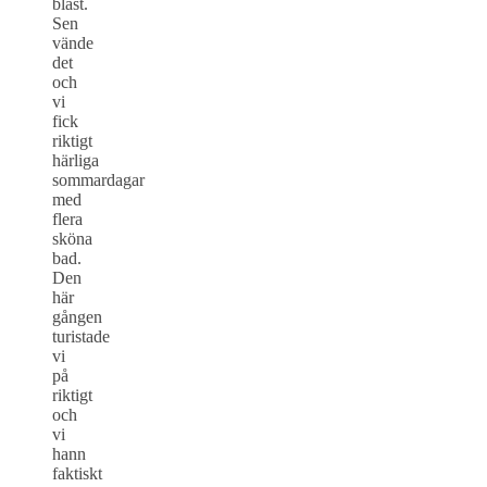
blåst.
Sen
vände
det
och
vi
fick
riktigt
härliga
sommardagar
med
flera
sköna
bad.
Den
här
gången
turistade
vi
på
riktigt
och
vi
hann
faktiskt