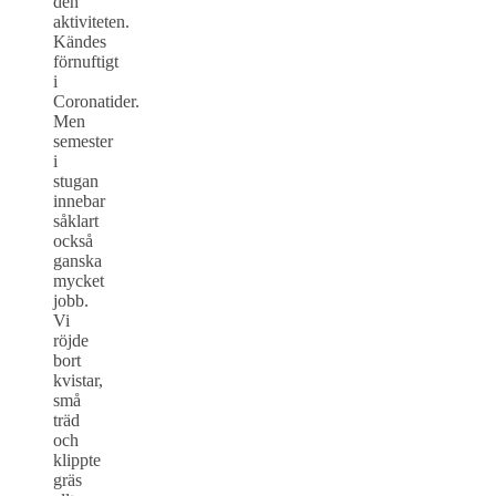
den
aktiviteten.
Kändes
förnuftigt
i
Coronatider.
Men
semester
i
stugan
innebar
såklart
också
ganska
mycket
jobb.
Vi
röjde
bort
kvistar,
små
träd
och
klippte
gräs