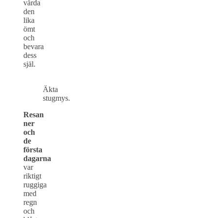
vårda
den
lika
ömt
och
bevara
dess
själ.
Äkta
stugmys.
Resan
ner
och
de
första
dagarna
var
riktigt
ruggiga
med
regn
och