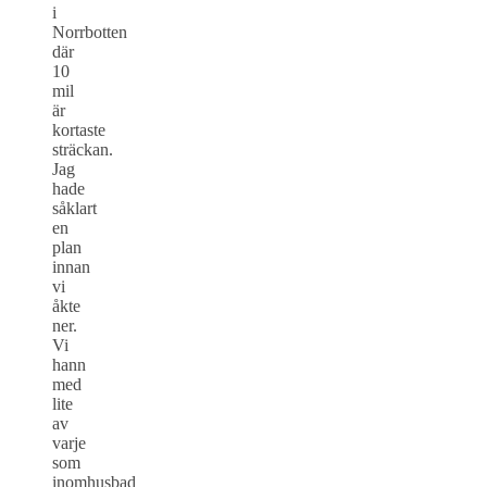
i
Norrbotten
där
10
mil
är
kortaste
sträckan.
Jag
hade
såklart
en
plan
innan
vi
åkte
ner.
Vi
hann
med
lite
av
varje
som
inomhusbad