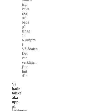
jag
velat
åka
och
bada
på
länge
är
Nulltjärn
i
Vålådalen.
Det
var
verkligen
jätte
fint
där.
Vi
hade
tänkt
åka
upp
på
åreskutan