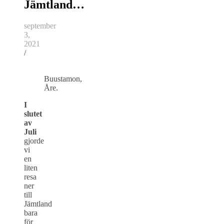
Jämtland…
september
3,
2021
/
Buustamon,
Åre.
I
slutet
av
Juli
gjorde
vi
en
liten
resa
ner
till
Jämtland
bara
för