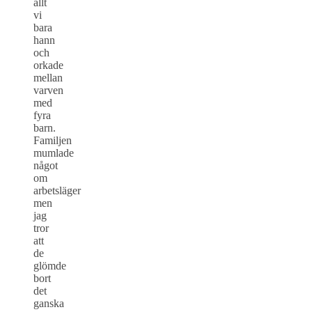
allt
vi
bara
hann
och
orkade
mellan
varven
med
fyra
barn.
Familjen
mumlade
något
om
arbetsläger
men
jag
tror
att
de
glömde
bort
det
ganska