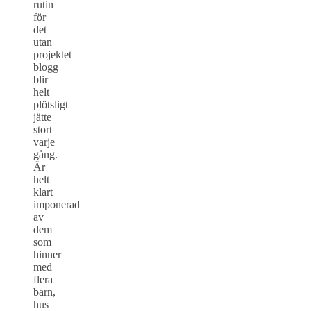
rutin
för
det
utan
projektet
blogg
blir
helt
plötsligt
jätte
stort
varje
gång.
Är
helt
klart
imponerad
av
dem
som
hinner
med
flera
barn,
hus