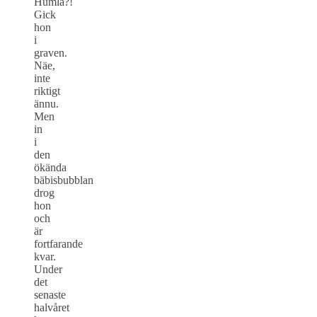
Humla?!
Gick
hon
i
graven.
Näe,
inte
riktigt
ännu.
Men
in
i
den
ökända
bäbisbubblan
drog
hon
och
är
fortfarande
kvar.
Under
det
senaste
halvåret