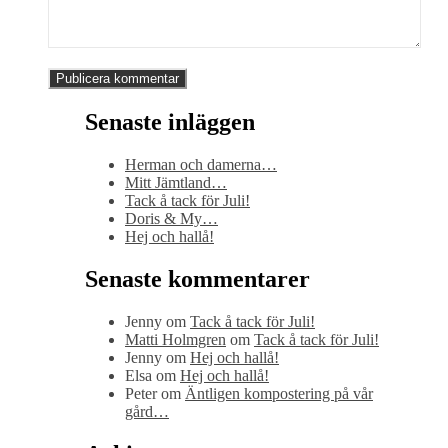
Senaste inläggen
Herman och damerna…
Mitt Jämtland…
Tack å tack för Juli!
Doris & My…
Hej och hallå!
Senaste kommentarer
Jenny
om
Tack å tack för Juli!
Matti Holmgren
om
Tack å tack för Juli!
Jenny
om
Hej och hallå!
Elsa
om
Hej och hallå!
Peter
om
Äntligen kompostering på vår
gård…