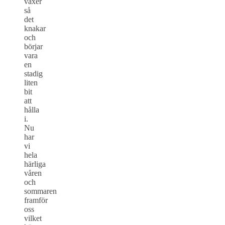
växer
så
det
knakar
och
börjar
vara
en
stadig
liten
bit
att
hålla
i.
Nu
har
vi
hela
härliga
våren
och
sommaren
framför
oss
vilket