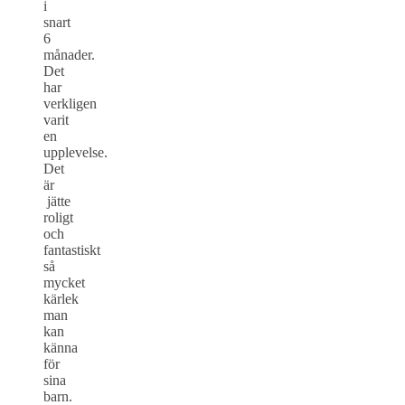
i
snart
6
månader.
Det
har
verkligen
varit
en
upplevelse.
Det
är
jätte
roligt
och
fantastiskt
så
mycket
kärlek
man
kan
känna
för
sina
barn.