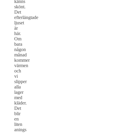
känns
skönt.
Det
efterlängtade
ljuset
är
här.
Om
bara
någon
månad
kommer
värmen
och
vi
slipper
alla
lager
med
kläder.
Det
blir
en
liten
anings