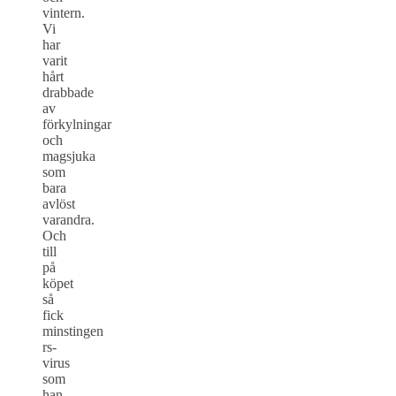
vintern.
Vi
har
varit
hårt
drabbade
av
förkylningar
och
magsjuka
som
bara
avlöst
varandra.
Och
till
på
köpet
så
fick
minstingen
rs-
virus
som
han