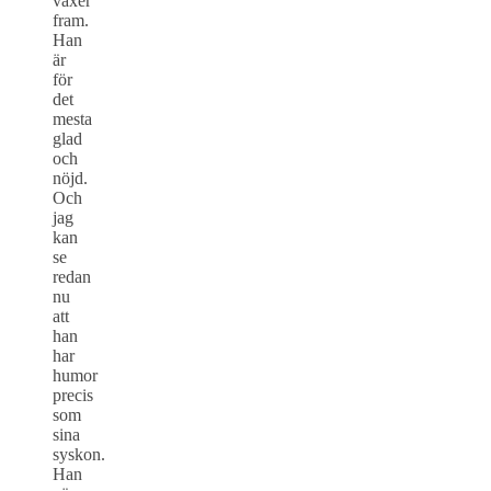
växer
fram.
Han
är
för
det
mesta
glad
och
nöjd.
Och
jag
kan
se
redan
nu
att
han
har
humor
precis
som
sina
syskon.
Han