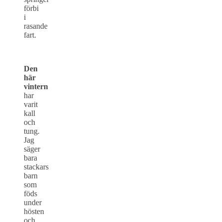
förbi
i
rasande
fart.
Den
här
vintern
har
varit
kall
och
tung.
Jag
säger
bara
stackars
barn
som
föds
under
hösten
och