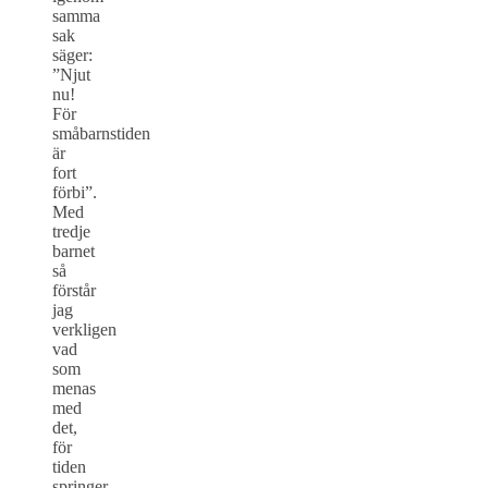
samma
sak
säger:
”Njut
nu!
För
småbarnstiden
är
fort
förbi”.
Med
tredje
barnet
så
förstår
jag
verkligen
vad
som
menas
med
det,
för
tiden
springer