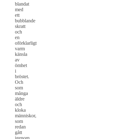
blandat
med
ett
bubblande
skratt
och
en
oförklarligt
varm
känsla
av
ömhet
i
bröstet.
Och
som
många
äldre
och
kloka
människor,
som
redan
gått
igenom