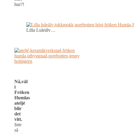
hur?!
Lilla Luleälv…
Nå,väl
i
Fröken
Humlas
ateljé
blir
det
vitt.
Inte
så