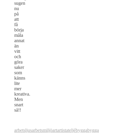
sugen
nu
på
att
få
börja
måla
annat
än
vitt
och
göra
saker
som
känns
lite
mer
kreativa.
Men
snart
så!!
arbetsljus
arbetsmiljö
art
artist
ateljé
bygga
bygga