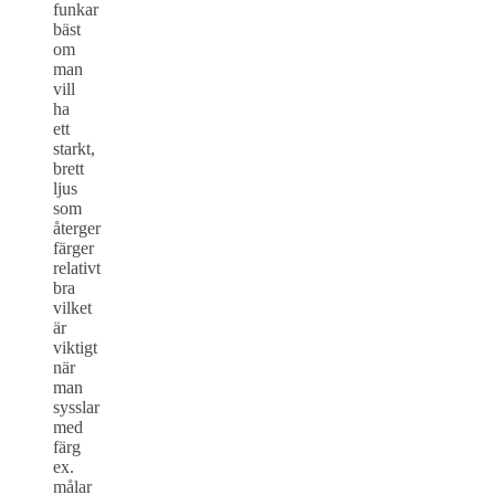
funkar
bäst
om
man
vill
ha
ett
starkt,
brett
ljus
som
återger
färger
relativt
bra
vilket
är
viktigt
när
man
sysslar
med
färg
ex.
målar