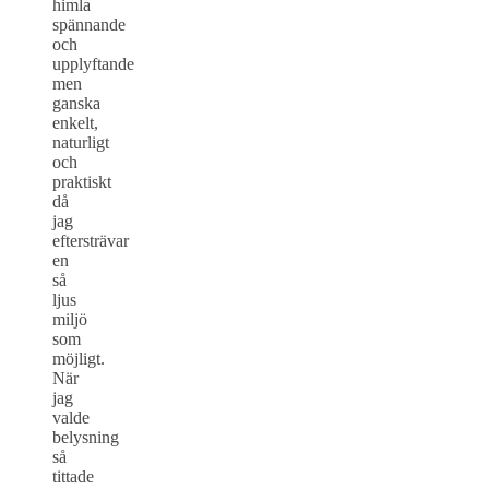
himla
spännande
och
upplyftande
men
ganska
enkelt,
naturligt
och
praktiskt
då
jag
eftersträvar
en
så
ljus
miljö
som
möjligt.
När
jag
valde
belysning
så
tittade