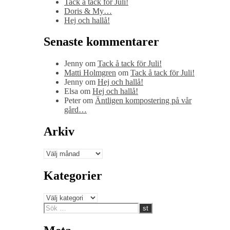
Tack å tack för Juli!
Doris & My…
Hej och hallå!
Senaste kommentarer
Jenny
om
Tack å tack för Juli!
Matti Holmgren
om
Tack å tack för Juli!
Jenny
om
Hej och hallå!
Elsa
om
Hej och hallå!
Peter
om
Äntligen kompostering på vår
gård…
Arkiv
Arkiv
Kategorier
Kategorier