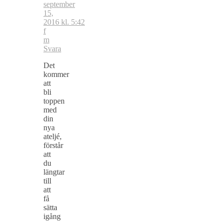
september
15,
2016 kl. 5:42
f
m
Svara
Det
kommer
att
bli
toppen
med
din
nya
ateljé,
förstår
att
du
längtar
till
att
få
sätta
igång