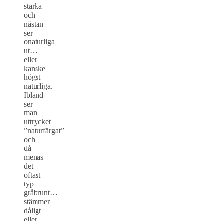
starka
och
nästan
ser
onaturliga
ut…
eller
kanske
högst
naturliga.
Ibland
ser
man
uttrycket
”naturfärgat”
och
då
menas
det
oftast
typ
gråbrunt…
stämmer
dåligt
eller