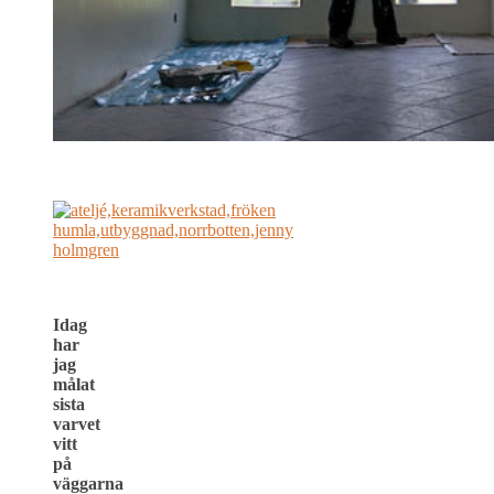
Idag
har
jag
målat
sista
varvet
vitt
på
väggarna