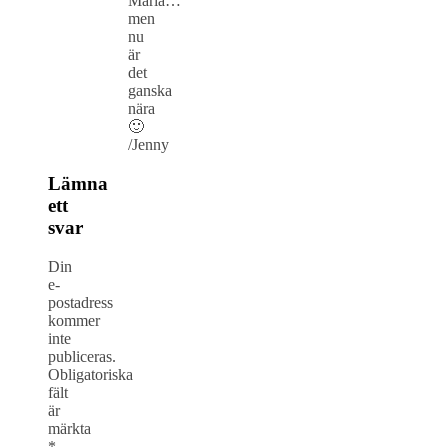
Maria…
men
nu
är
det
ganska
nära
🙂
/Jenny
Lämna
ett
svar
Din
e-
postadress
kommer
inte
publiceras.
Obligatoriska
fält
är
märkta
*