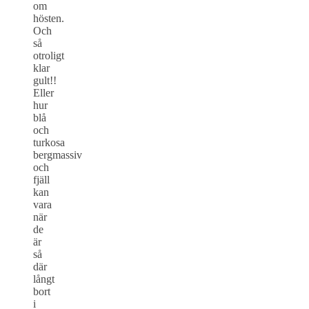
om
hösten.
Och
så
otroligt
klar
gult!!
Eller
hur
blå
och
turkosa
bergmassiv
och
fjäll
kan
vara
när
de
är
så
där
långt
bort
i