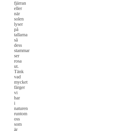
fjärran
eller
när
solen
lyser
på
tallarna
så
dess
stammar
ser
rosa
ut.
Tänk
vad
mycket
färger
vi
har
i
naturen
runtom
oss
som
är