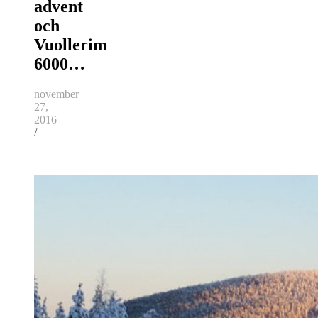
advent
och
Vuollerim
6000…
november
27,
2016
/