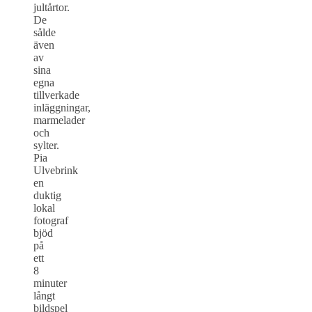
jultårtor.
De
sålde
även
av
sina
egna
tillverkade
inläggningar,
marmelader
och
sylter.
Pia
Ulvebrink
en
duktig
lokal
fotograf
bjöd
på
ett
8
minuter
långt
bildspel