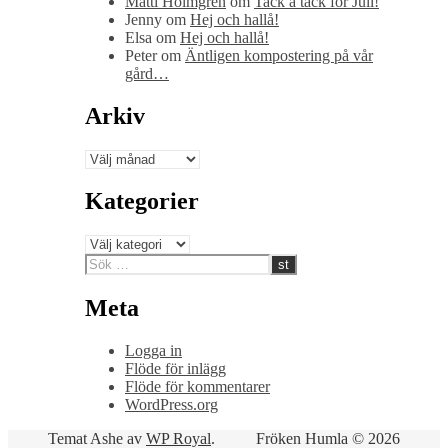
Matti Holmgren
om
Tack å tack för Juli!
Jenny
om
Hej och hallå!
Elsa
om
Hej och hallå!
Peter
om
Äntligen kompostering på vår
gård…
Arkiv
Arkiv
Kategorier
Kategorier
Meta
Logga in
Flöde för inlägg
Flöde för kommentarer
WordPress.org
Temat Ashe av
WP Royal
.
Fröken Humla © 2026