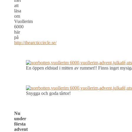
mer
att
läsa
om
Vuollerim
6000
här
på
http://thearcticcircle.se/
En öppen eldstad i mitten av rummet!! Finns inget mysi
Snygga och goda tårtor!
Nu
under
första
advent