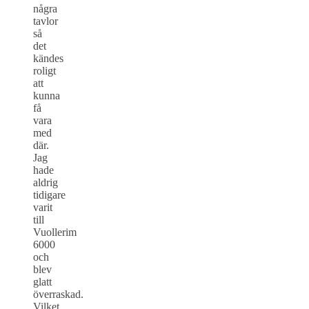
några
tavlor
så
det
kändes
roligt
att
kunna
få
vara
med
där.
Jag
hade
aldrig
tidigare
varit
till
Vuollerim
6000
och
blev
glatt
överraskad.
Vilket