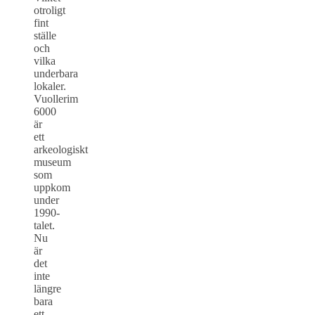
otroligt
fint
ställe
och
vilka
underbara
lokaler.
Vuollerim
6000
är
ett
arkeologiskt
museum
som
uppkom
under
1990-
talet.
Nu
är
det
inte
längre
bara
ett