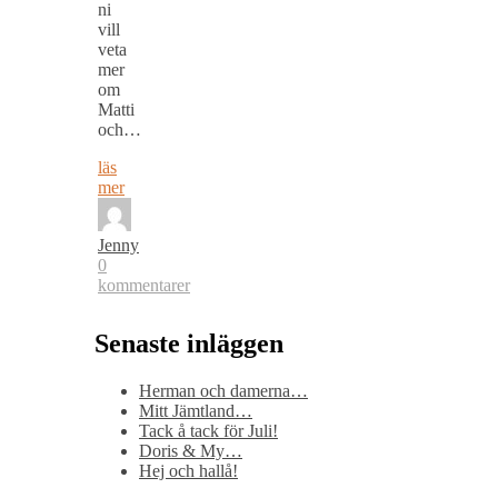
ni
vill
veta
mer
om
Matti
och…
läs
mer
Jenny
0
kommentarer
Senaste inläggen
Herman och damerna…
Mitt Jämtland…
Tack å tack för Juli!
Doris & My…
Hej och hallå!