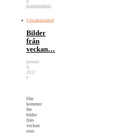
0
kommentarer
Uncategorized
Bilder
från
veckan…
januari
8,
2017
/
Här
kommer
lite
bilder
från
veckan
som