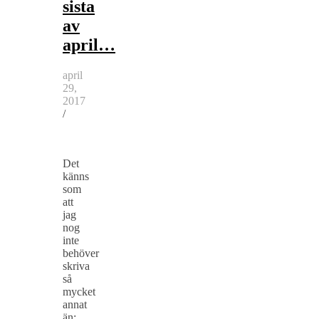
sista
av
april…
april
29,
2017
/
Det
känns
som
att
jag
nog
inte
behöver
skriva
så
mycket
annat
än: