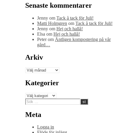
Senaste kommentarer
Jenny
om
Tack å tack för Juli!
Matti Holmgren
om
Tack å tack för Juli!
Jenny
om
Hej och hallå!
Elsa
om
Hej och hallå!
Peter
om
Äntligen kompostering på vår
gård…
Arkiv
Arkiv
Kategorier
Kategorier
Meta
Logga in
Flöde för inlägg