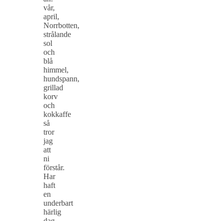
vår,
april,
Norrbotten,
strålande
sol
och
blå
himmel,
hundspann,
grillad
korv
och
kokkaffe
så
tror
jag
att
ni
förstår.
Har
haft
en
underbart
härlig
dag