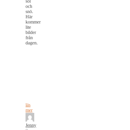
sol
och
snö.
Här
kommer
lite
bilder
från
dagen.
läs
mer
Jenny