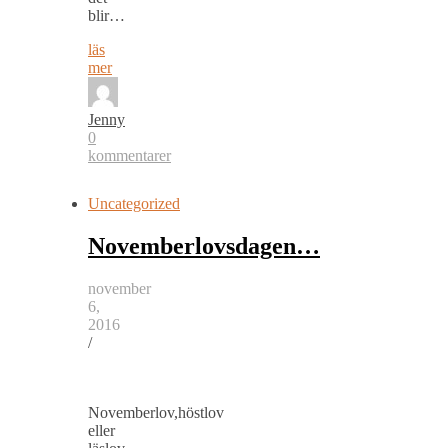
blir…
läs
mer
Jenny
0
kommentarer
Uncategorized
Novemberlovsdagen…
november
6,
2016
/
Novemberlov,höstlov
eller