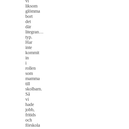
vi
liksom
glömma
bort
det
där
litegran…
typ.
Har
inte
kommit
in
i
rollen
som
mamma
till
skolbarn.
Så
vi
hade
jobb,
fritids
och
förskola