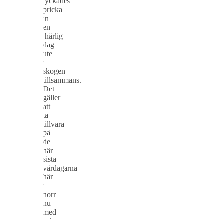
lyckades
pricka
in
en
härlig
dag
ute
i
skogen
tillsammans.
Det
gäller
att
ta
tillvara
på
de
här
sista
vårdagarna
här
i
norr
nu
med