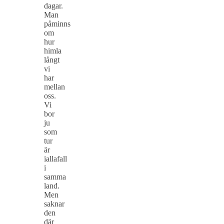
dagar.
Man
påminns
om
hur
himla
långt
vi
har
mellan
oss.
Vi
bor
ju
som
tur
är
iallafall
i
samma
land.
Men
saknar
den
där