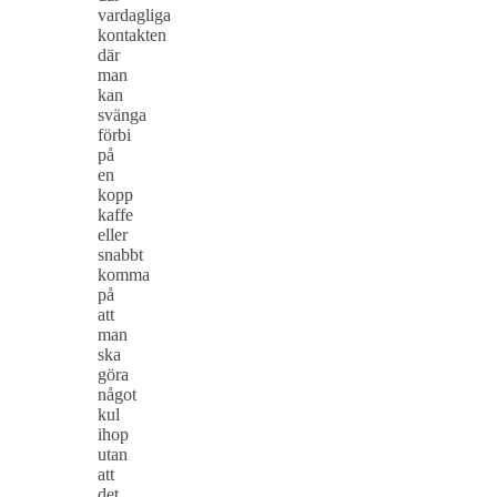
vardagliga
kontakten
där
man
kan
svänga
förbi
på
en
kopp
kaffe
eller
snabbt
komma
på
att
man
ska
göra
något
kul
ihop
utan
att
det