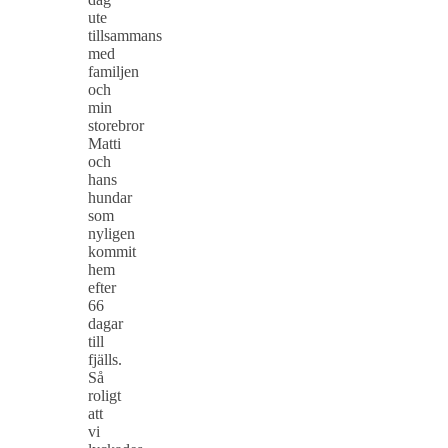
ute
tillsammans
med
familjen
och
min
storebror
Matti
och
hans
hundar
som
nyligen
kommit
hem
efter
66
dagar
till
fjälls.
Så
roligt
att
vi