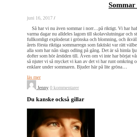
Sommar 
juni 16, 2017
/
Så har vi nu även sommar i norr…på riktigt. Vi har haft
varma dagar nu alldeles lagom till skolavslutningar och s
fullkomligt exploderat i grönska och blomning, och ikväll h
årets första riktiga sommarregn som faktiskt var rätt välbe
alla som har nån slags odling på gång. Det är så himla ljuv
dofter som hör årstiden till. Även om vi inte har börjat vå
så njuter vi så mycket vi kan av det vi har runt omkring os
enklare under sommaren. Bjuder här på lite gröna…
läs mer
Jenny
0 kommentarer
Du kanske också gillar