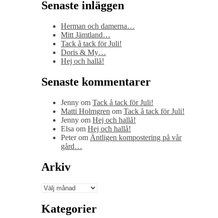
Senaste inläggen
Herman och damerna…
Mitt Jämtland…
Tack å tack för Juli!
Doris & My…
Hej och hallå!
Senaste kommentarer
Jenny
om
Tack å tack för Juli!
Matti Holmgren
om
Tack å tack för Juli!
Jenny
om
Hej och hallå!
Elsa
om
Hej och hallå!
Peter
om
Äntligen kompostering på vår
gård…
Arkiv
Arkiv
Kategorier