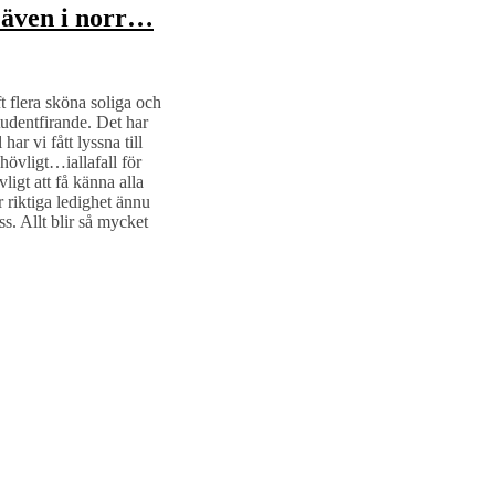
även i norr…
 flera sköna soliga och
tudentfirande. Det har
ar vi fått lyssna till
hövligt…iallafall för
ligt att få känna alla
r riktiga ledighet ännu
s. Allt blir så mycket