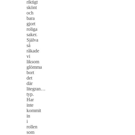
riktigt
skönt
och
bara
gjort
roliga
saker.
Själva
så
råkade
vi
liksom
glömma
bort
det
där
litegran…
typ.
Har
inte
kommit
in
i
rollen
som