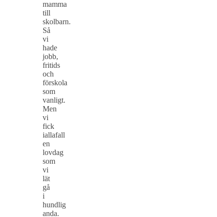
mamma
till
skolbarn.
Så
vi
hade
jobb,
fritids
och
förskola
som
vanligt.
Men
vi
fick
iallafall
en
lovdag
som
vi
lät
gå
i
hundlig
anda.