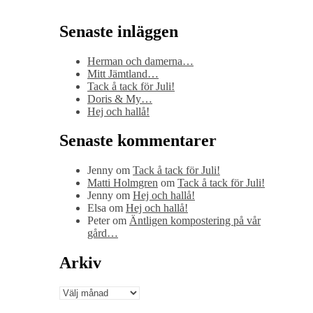
Senaste inläggen
Herman och damerna…
Mitt Jämtland…
Tack å tack för Juli!
Doris & My…
Hej och hallå!
Senaste kommentarer
Jenny
om
Tack å tack för Juli!
Matti Holmgren
om
Tack å tack för Juli!
Jenny
om
Hej och hallå!
Elsa
om
Hej och hallå!
Peter
om
Äntligen kompostering på vår
gård…
Arkiv
Arkiv