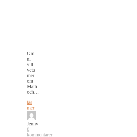
Om
ni
vill
veta
mer
om
Matti
och…
läs
mer
Jenny
0
kommentarer