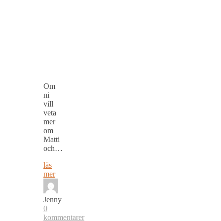
Om
ni
vill
veta
mer
om
Matti
och…
läs
mer
Jenny
0
kommentarer