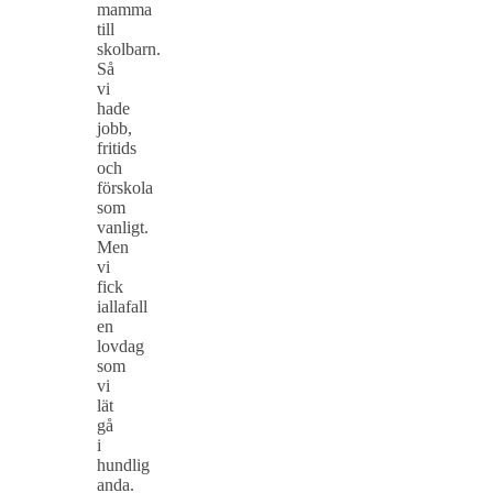
mamma
till
skolbarn.
Så
vi
hade
jobb,
fritids
och
förskola
som
vanligt.
Men
vi
fick
iallafall
en
lovdag
som
vi
lät
gå
i
hundlig
anda.