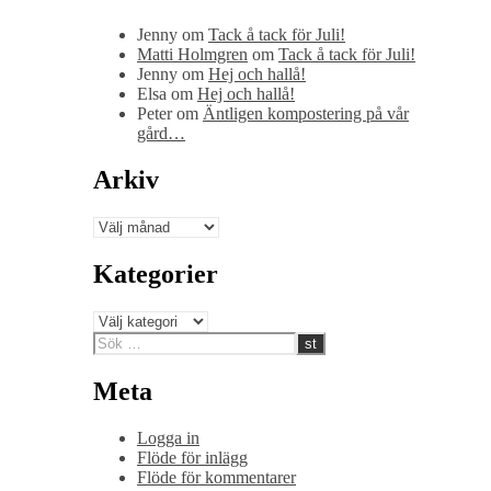
Jenny
om
Tack å tack för Juli!
Matti Holmgren
om
Tack å tack för Juli!
Jenny
om
Hej och hallå!
Elsa
om
Hej och hallå!
Peter
om
Äntligen kompostering på vår
gård…
Arkiv
Arkiv
Kategorier
Kategorier
Meta
Logga in
Flöde för inlägg
Flöde för kommentarer