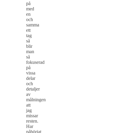
på
med
en
och
samma
ett
tag
så
blir
man
så
fokuserad
på
vissa
delar
och
detaljer
av
målningen
att
jag
missar
resten.
Har
påbörjat