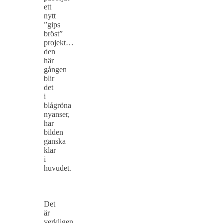
ett
nytt
”gips
bröst”
projekt…
den
här
gången
blir
det
i
blågröna
nyanser,
har
bilden
ganska
klar
i
huvudet.
Det
är
verkligen