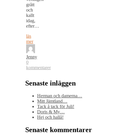
grått
och
kallt
idag,
efter…
läs
mer
Jenny
0
kommentarer
Senaste inläggen
Herman och damerna…
Mitt Jämtland…
Tack å tack för Juli!
Doris & My…
Hej och hallå!
Senaste kommentarer