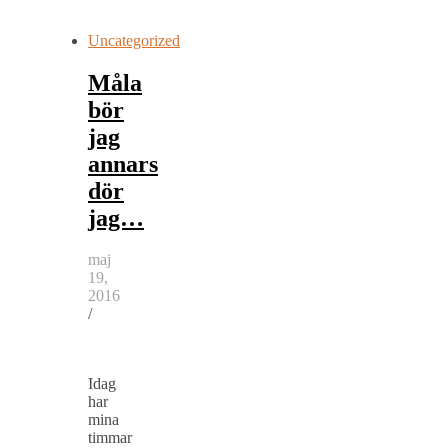
Uncategorized
Måla
bör
jag
annars
dör
jag…
maj
19,
2016
/
Idag
har
mina
timmar