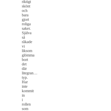
riktigt
skönt
och
bara
gjort
roliga
saker.
Själva
så
råkade
vi
liksom
glömma
bort
det
där
litegran…
typ.
Har
inte
kommit
in
i
rollen
som